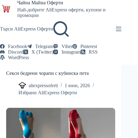
Skip
Чайна Майна Оферти
to
Най-добрите AliExpress оферти, купони и
content
промоции
Търси AliExpress Оферти
Facebook
Telegram
Viber
Pinterest
Discord
X (Twitter)
Instagram
RSS
WordPress
Секси бедрени чорапи с кубинска пета
aliexpressoferti
1 юни, 2026
Избрани AliExpress Оферти