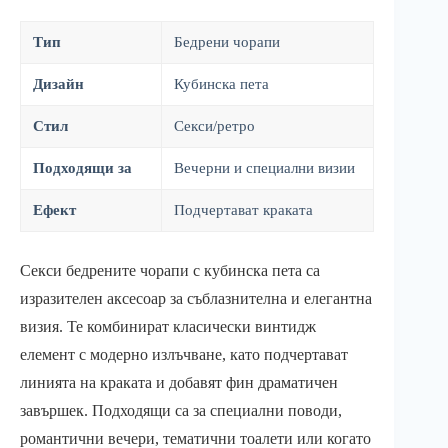
Тип
Бедрени чорапи
Дизайн
Кубинска пета
Стил
Секси/ретро
Подходящи за
Вечерни и специални визии
Ефект
Подчертават краката
Секси бедрените чорапи с кубинска пета са
изразителен аксесоар за съблазнителна и елегантна
визия. Те комбинират класически винтидж
елемент с модерно излъчване, като подчертават
линията на краката и добавят фин драматичен
завършек. Подходящи са за специални поводи,
романтични вечери, тематични тоалети или когато