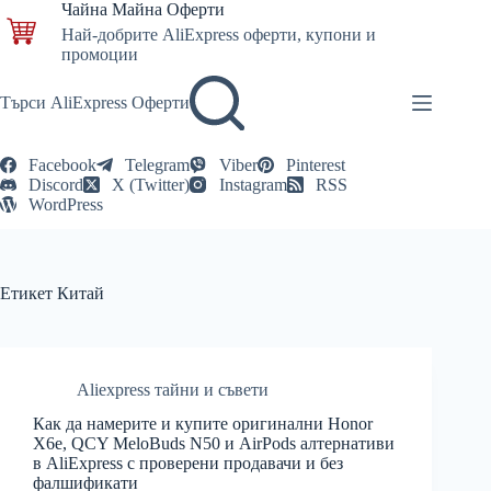
Skip
Чайна Майна Оферти
to
Най-добрите AliExpress оферти, купони и
content
промоции
Търси AliExpress Оферти
Facebook
Telegram
Viber
Pinterest
Discord
X (Twitter)
Instagram
RSS
WordPress
Етикет
Китай
Aliexpress тайни и съвети
Как да намерите и купите оригинални Honor
X6e, QCY MeloBuds N50 и AirPods алтернативи
в AliExpress с проверени продавачи и без
фалшификати