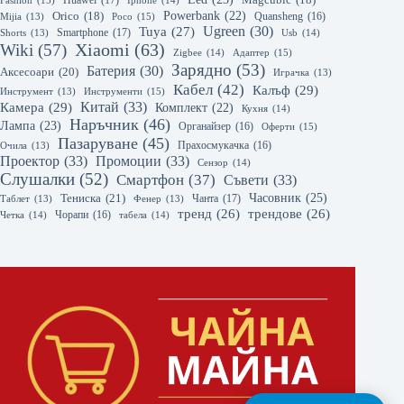
Huawei
(17)
Magcubic
(18)
Fashion
(15)
Iphone
(14)
Powerbank
(22)
Orico
(18)
Quansheng
(16)
Mijia
(13)
Poco
(15)
Ugreen
(30)
Tuya
(27)
Smartphone
(17)
Shorts
(13)
Usb
(14)
Xiaomi
(63)
Wiki
(57)
Zigbee
(14)
Адаптер
(15)
Зарядно
(53)
Батерия
(30)
Аксесоари
(20)
Играчка
(13)
Кабел
(42)
Калъф
(29)
Инструмент
(13)
Инструменти
(15)
Камера
(29)
Китай
(33)
Комплект
(22)
Кухня
(14)
Наръчник
(46)
Лампа
(23)
Органайзер
(16)
Оферти
(15)
Пазаруване
(45)
Прахосмукачка
(16)
Очила
(13)
Проектор
(33)
Промоции
(33)
Сензор
(14)
Слушалки
(52)
Смартфон
(37)
Съвети
(33)
Часовник
(25)
Тениска
(21)
Чанта
(17)
Таблет
(13)
Фенер
(13)
тренд
(26)
трендове
(26)
Чорапи
(16)
Четка
(14)
табела
(14)