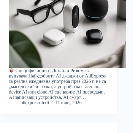
Спецификации и Детайли Резюме за
купувача Най-добрите AI джаджи от AliExpress
за реална ежедневна употреба през 2026 г. не са
„магически“ играчки, а устройства с ясен on-
device AI или cloud AI сценарий: AI преводачи,
AI записващи устройства, AI смарт…
aliexpressoferti
11 юли, 2026