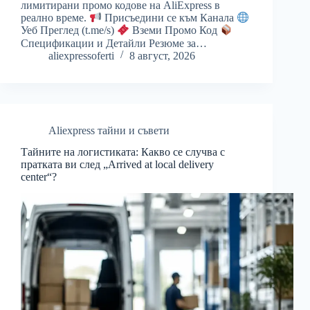
лимитирани промо кодове на AliExpress в
реално време.
Присъедини се към Канала
Уеб Преглед (t.me/s)
Вземи Промо Код
Спецификации и Детайли Резюме за…
aliexpressoferti
8 август, 2026
Aliexpress тайни и съвети
Тайните на логистиката: Какво се случва с
пратката ви след „Arrived at local delivery
center“?