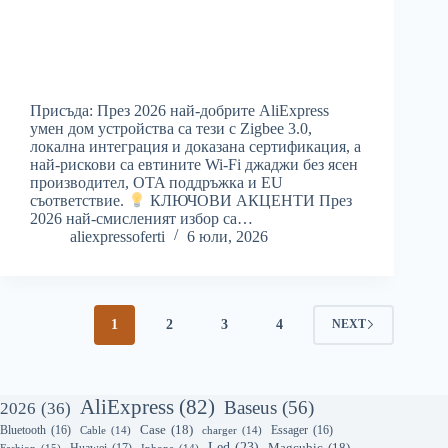
Присъда: През 2026 най-добрите AliExpress
умен дом устройства са тези с Zigbee 3.0,
локална интеграция и доказана сертификация, а
най-рискови са евтините Wi-Fi джаджи без ясен
производител, OTA поддръжка и EU
съответствие.
КЛЮЧОВИ АКЦЕНТИ През
2026 най-смисленият избор са…
aliexpressoferti
6 юли, 2026
1
2
3
4
NEXT
AliExpress
(82)
Baseus
(56)
2026
(36)
Bluetooth
(16)
Case
(18)
Essager
(16)
Cable
(14)
charger
(14)
Led
(23)