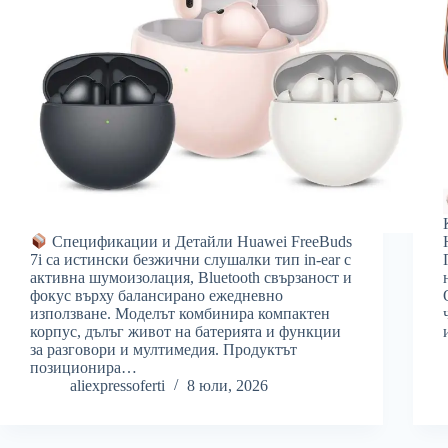
Спецификации и Детайли Huawei FreeBuds
7i са истински безжични слушалки тип in-ear с
активна шумоизолация, Bluetooth свързаност и
фокус върху балансирано ежедневно
използване. Моделът комбинира компактен
корпус, дълъг живот на батерията и функции
за разговори и мултимедия. Продуктът
позиционира…
aliexpressoferti
8 юли, 2026