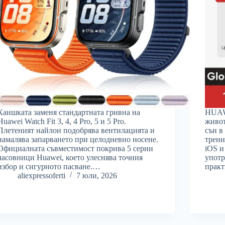
Каишката заменя стандартната гривна на
HUAWE
Huawei Watch Fit 3, 4, 4 Pro, 5 и 5 Pro.
живот
Плетеният найлон подобрява вентилацията и
сън в
намалява запарването при целодневно носене.
трени
Официалната съвместимост покрива 5 серии
iOS и
часовници Huawei, което улеснява точния
употр
избор и сигурното пасване.…
прак
aliexpressoferti
7 юли, 2026