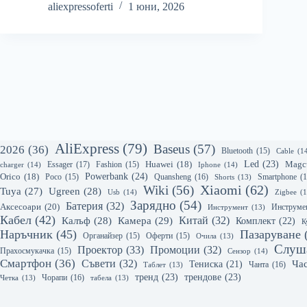
aliexpressoferti
1 юни, 2026
AliExpress
(79)
Baseus
(57)
2026
(36)
Bluetooth
(15)
Cable
(1
Led
(23)
Essager
(17)
Huawei
(18)
Magc
charger
(14)
Fashion
(15)
Iphone
(14)
Powerbank
(24)
Orico
(18)
Quansheng
(16)
Smartphone
(1
Poco
(15)
Shorts
(13)
Xiaomi
(62)
Wiki
(56)
Ugreen
(28)
Tuya
(27)
Usb
(14)
Zigbee
(1
Зарядно
(54)
Батерия
(32)
Аксесоари
(20)
Инструмент
(13)
Инструме
Кабел
(42)
Калъф
(28)
Камера
(29)
Китай
(32)
Комплект
(22)
К
Наръчник
(45)
Пазаруване
Органайзер
(15)
Оферти
(15)
Очила
(13)
Слуш
Проектор
(33)
Промоции
(32)
Прахосмукачка
(15)
Сензор
(14)
Смартфон
(36)
Съвети
(32)
Ча
Тениска
(21)
Чанта
(16)
Таблет
(13)
тренд
(23)
трендове
(23)
Чорапи
(16)
Четка
(13)
табела
(13)