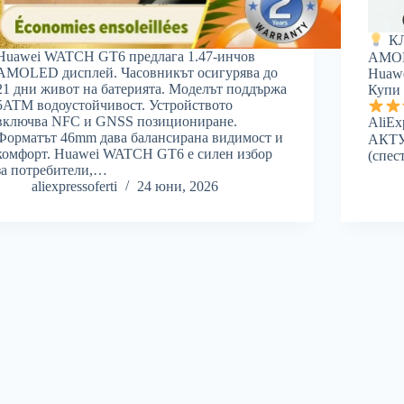
КЛ
Huawei WATCH GT6 предлага 1.47-инчов
AMOL
AMOLED дисплей. Часовникът осигурява до
Huawe
21 дни живот на батерията. Моделът поддържа
Купи 
5ATM водоустойчивост. Устройството
включва NFC и GNSS позициониране.
AliEx
Форматът 46mm дава балансирана видимост и
АКТ
комфорт. Huawei WATCH GT6 е силен избор
(спес
за потребители,…
aliexpressoferti
24 юни, 2026