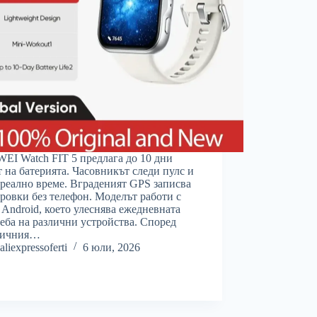
I Watch FIT 5 предлага до 10 дни
 на батерията. Часовникът следи пулс и
 реално време. Вграденият GPS записва
ровки без телефон. Моделът работи с
 Android, което улеснява ежедневната
еба на различни устройства. Според
тичния…
aliexpressoferti
6 юли, 2026