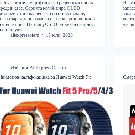
Извит
series е линия смартфони от среден към висок
запаз
среден клас. Серията комбинира OLED
забав
дисплей с висока честота на опресняване,
което
бързо зареждане, камера с висока резолюция и
часо
интеграция с HarmonyOS. Основната стойност
на продукта…
aliexpressoferti
15 юли, 2026
Избрани AliExpress Оферти
Найлонов калъф-каишка за Huawei Watch Fit
Смар