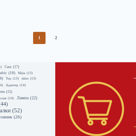
1
2
Case
(17)
4)
ubic
(18)
Mijia
(13)
6)
Top
(13)
tshirt
(13)
4)
Адаптер
(14)
нти
(15)
Лампа
(22)
ухня
(14)
(44)
алки
(52)
совник
(26)