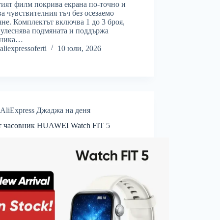
ият филм покрива екрана по-точно и
ва чувствителния тъч без осезаемо
яне. Комплектът включва 1 до 3 броя,
 улеснява подмяната и поддържа
вника…
aliexpressoferti
10 юли, 2026
AliExpress Джаджа на деня
т часовник HUAWEI Watch FIT 5