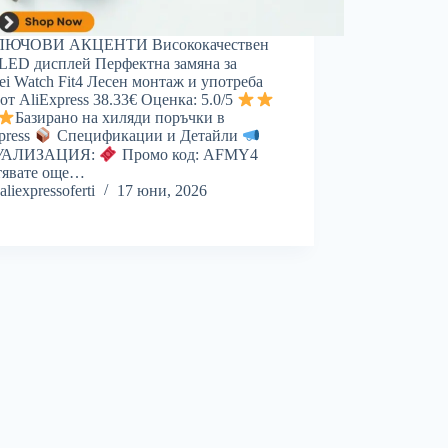
ЮЧОВИ АКЦЕНТИ Висококачествен
ED дисплей Перфектна замяна за
i Watch Fit4 Лесен монтаж и употреба
от AliExpress 38.33€ Оценка: 5.0/5
Базирано на хиляди поръчки в
press
Спецификации и Детайли
УАЛИЗАЦИЯ:
Промо код: AFMY4
тявате още…
aliexpressoferti
17 юни, 2026