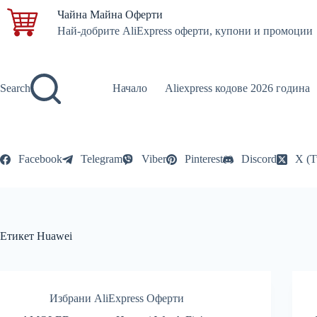
Skip
Чайна Майна Оферти
to
Най-добрите AliExpress оферти, купони и промоции
content
Search
Начало
Aliexpress кодове 2026 година
Facebook
Telegram
Viber
Pinterest
Discord
X (T
Етикет
Huawei
Избрани AliExpress Оферти