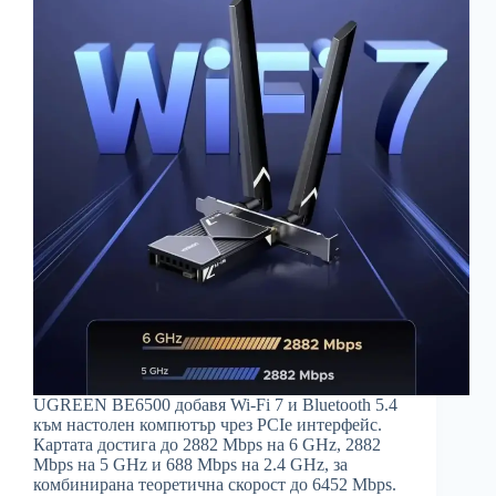
UGREEN BE6500 добавя Wi-Fi 7 и Bluetooth 5.4
към настолен компютър чрез PCIe интерфейс.
Картата достига до 2882 Mbps на 6 GHz, 2882
Mbps на 5 GHz и 688 Mbps на 2.4 GHz, за
комбинирана теоретична скорост до 6452 Mbps.