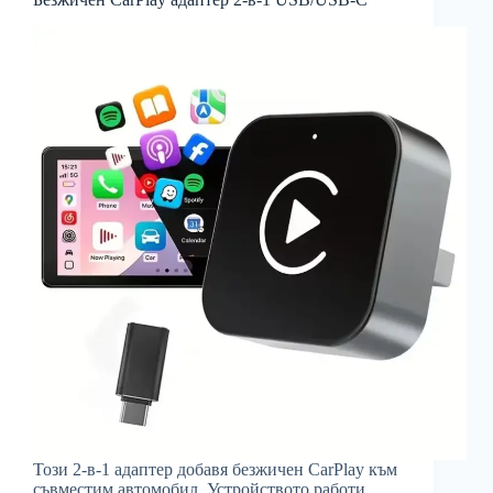
Този 2-в-1 адаптер добавя безжичен CarPlay към
съвместим автомобил. Устройството работи