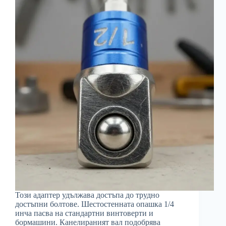
Този адаптер удължава достъпа до трудно
достъпни болтове. Шестостенната опашка 1/4
инча пасва на стандартни винтоверти и
бормашини. Канелираният вал подобрява