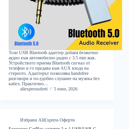
Този USB Bluetooth адаптер добавя безжично
аудио към автомобилно радио с 3.5 mm жак.
Устройството приема Bluetooth сигнал от
телефон и го предава към AUX входа на
стереото. Адаптерът позволява handsfree
разговори и по-удобно слушане на музика без
кабел. Практично…
aliexpressoferti
5 юни, 2026
Избрани AliExpress Оферти
Безжичен CarPlay адаптер 2-в-1 USB/USB-C