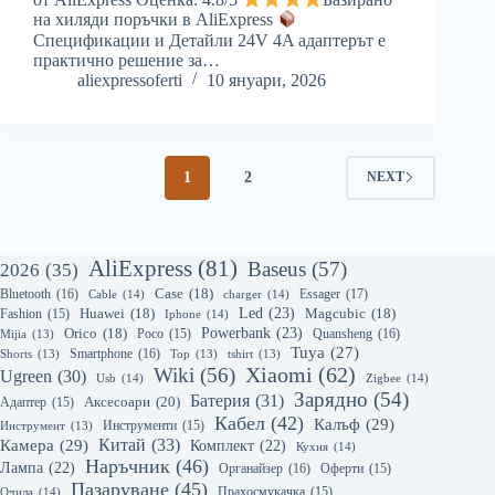
на хиляди поръчки в AliExpress
Спецификации и Детайли 24V 4A адаптерът е
практично решение за…
aliexpressoferti
10 януари, 2026
1
2
NEXT
AliExpress
(81)
Baseus
(57)
2026
(35)
Bluetooth
(16)
Case
(18)
Essager
(17)
Cable
(14)
charger
(14)
Led
(23)
Huawei
(18)
Magcubic
(18)
Fashion
(15)
Iphone
(14)
Powerbank
(23)
Orico
(18)
Quansheng
(16)
Mijia
(13)
Poco
(15)
Tuya
(27)
Smartphone
(16)
Shorts
(13)
Top
(13)
tshirt
(13)
Xiaomi
(62)
Wiki
(56)
Ugreen
(30)
Usb
(14)
Zigbee
(14)
Зарядно
(54)
Батерия
(31)
Аксесоари
(20)
Адаптер
(15)
Кабел
(42)
Калъф
(29)
Инструмент
(13)
Инструменти
(15)
Камера
(29)
Китай
(33)
Комплект
(22)
Кухня
(14)
Наръчник
(46)
Лампа
(22)
Органайзер
(16)
Оферти
(15)
Пазаруване
(45)
Очила
(14)
Прахосмукачка
(15)