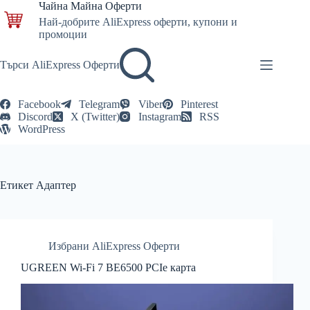
Skip
Чайна Майна Оферти
to
Най-добрите AliExpress оферти, купони и
content
промоции
Търси AliExpress Оферти
Facebook
Telegram
Viber
Pinterest
Discord
X (Twitter)
Instagram
RSS
WordPress
Етикет
Адаптер
Избрани AliExpress Оферти
UGREEN Wi-Fi 7 BE6500 PCIe карта