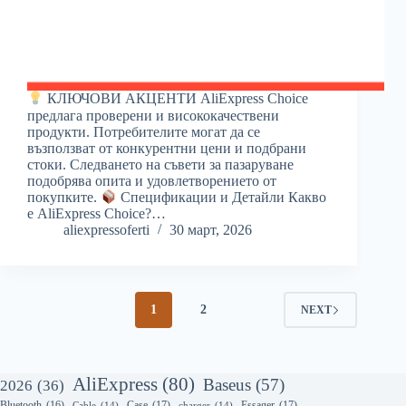
КЛЮЧОВИ АКЦЕНТИ AliExpress Choice
предлага проверени и висококачествени
продукти. Потребителите могат да се
възползват от конкурентни цени и подбрани
стоки. Следването на съвети за пазаруване
подобрява опита и удовлетворението от
покупките.
Спецификации и Детайли Какво
е AliExpress Choice?…
aliexpressoferti
30 март, 2026
1
2
NEXT
AliExpress
(80)
Baseus
(57)
2026
(36)
Bluetooth
(16)
Case
(17)
Essager
(17)
Cable
(14)
charger
(14)