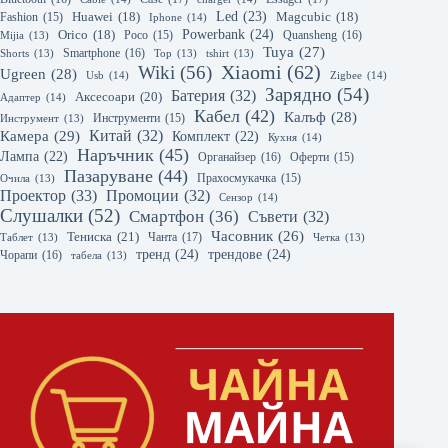
Led
(23)
Huawei
(18)
Magcubic
(18)
Fashion
(15)
Iphone
(14)
Powerbank
(24)
Orico
(18)
Quansheng
(16)
Mijia
(13)
Poco
(15)
Tuya
(27)
Smartphone
(16)
Shorts
(13)
Top
(13)
tshirt
(13)
Xiaomi
(62)
Wiki
(56)
Ugreen
(28)
Usb
(14)
Zigbee
(14)
Зарядно
(54)
Батерия
(32)
Аксесоари
(20)
Адаптер
(14)
Кабел
(42)
Калъф
(28)
Инструмент
(13)
Инструменти
(15)
Камера
(29)
Китай
(32)
Комплект
(22)
Кухня
(14)
Наръчник
(45)
Лампа
(22)
Органайзер
(16)
Оферти
(15)
Пазаруване
(44)
Очила
(13)
Прахосмукачка
(15)
Проектор
(33)
Промоции
(32)
Сензор
(14)
Слушалки
(52)
Смартфон
(36)
Съвети
(32)
Часовник
(26)
Тениска
(21)
Чанта
(17)
Таблет
(13)
Четка
(13)
тренд
(24)
трендове
(24)
Чорапи
(16)
табела
(13)