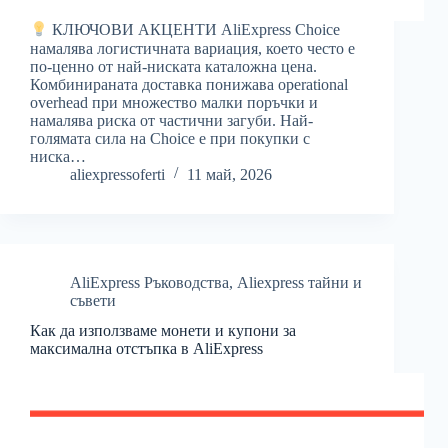
КЛЮЧОВИ АКЦЕНТИ AliExpress Choice
намалява логистичната вариация, което често е
по-ценно от най-ниската каталожна цена.
Комбинираната доставка понижава operational
overhead при множество малки поръчки и
намалява риска от частични загуби. Най-
голямата сила на Choice е при покупки с
ниска…
aliexpressoferti
11 май, 2026
AliExpress Ръководства
,
Aliexpress тайни и
съвети
Как да използваме монети и купони за
максимална отстъпка в AliExpress