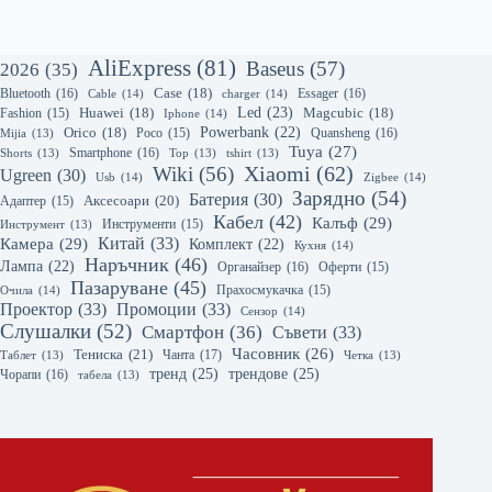
AliExpress
(81)
Baseus
(57)
2026
(35)
Bluetooth
(16)
Case
(18)
Essager
(16)
Cable
(14)
charger
(14)
Led
(23)
Huawei
(18)
Magcubic
(18)
Fashion
(15)
Iphone
(14)
Powerbank
(22)
Orico
(18)
Quansheng
(16)
Mijia
(13)
Poco
(15)
Tuya
(27)
Smartphone
(16)
Shorts
(13)
Top
(13)
tshirt
(13)
Xiaomi
(62)
Wiki
(56)
Ugreen
(30)
Usb
(14)
Zigbee
(14)
Зарядно
(54)
Батерия
(30)
Аксесоари
(20)
Адаптер
(15)
Кабел
(42)
Калъф
(29)
Инструмент
(13)
Инструменти
(15)
Камера
(29)
Китай
(33)
Комплект
(22)
Кухня
(14)
Наръчник
(46)
Лампа
(22)
Органайзер
(16)
Оферти
(15)
Пазаруване
(45)
Очила
(14)
Прахосмукачка
(15)
Проектор
(33)
Промоции
(33)
Сензор
(14)
Слушалки
(52)
Смартфон
(36)
Съвети
(33)
Часовник
(26)
Тениска
(21)
Чанта
(17)
Таблет
(13)
Четка
(13)
тренд
(25)
трендове
(25)
Чорапи
(16)
табела
(13)