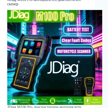
скенер
JDiag M100 Pro диагностицира мотоциклети