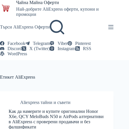
Skip
Чайна Майна Оферти
to
Най-добрите AliExpress оферти, купони и
content
промоции
Търси AliExpress Оферти
Facebook
Telegram
Viber
Pinterest
Discord
X (Twitter)
Instagram
RSS
WordPress
Етикет
AliExpress
Aliexpress тайни и съвети
Как да намерите и купите оригинални Honor
X6e, QCY MeloBuds N50 и AirPods алтернативи
в AliExpress с проверени продавачи и без
фалшификати