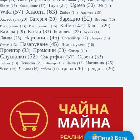
Orico
(18)
Quansheng
(16)
Mijia
(13)
Poco
(15)
Ugreen
(30)
Tuya
(27)
Smartphone
(17)
Shorts
(13)
Usb
(14)
Xiaomi
(63)
Wiki
(57)
Zigbee
(14)
Адаптер
(15)
Зарядно
(52)
Батерия
(30)
Аксесоари
(20)
Играчка
(13)
Кабел
(42)
Калъф
(29)
Инструмент
(13)
Инструменти
(15)
Камера
(29)
Китай
(33)
Комплект
(22)
Кухня
(14)
Наръчник
(46)
Лампа
(23)
Органайзер
(17)
Оферти
(15)
Пазаруване
(45)
Прахосмукачка
(16)
Очила
(13)
Проектор
(33)
Промоции
(33)
Сензор
(14)
Слушалки
(52)
Смартфон
(37)
Съвети
(33)
Часовник
(25)
Тениска
(21)
Чанта
(17)
Таблет
(13)
Фенер
(13)
тренд
(26)
трендове
(26)
Чорапи
(16)
Четка
(14)
табела
(14)
Питай Бота