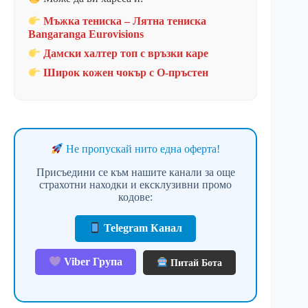
Мъжка тениска – Лятна тениска
Bangaranga Eurovisions
Дамски халтер топ с връзки каре
Широк кожен чокър с O-пръстен
Не пропускай нито една оферта!
Присъедини се към нашите канали за още
страхотни находки и ексклузивни промо
кодове:
Telegram Канал
Viber Група
Питай Бота