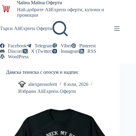
Skip
Чайна Майна Оферти
to
Най-добрите AliExpress оферти, купони и
content
промоции
Търси AliExpress Оферти
Facebook
Telegram
Viber
Pinterest
Discord
X (Twitter)
Instagram
RSS
WordPress
Дамска тениска с опосум и надпис
aliexpressoferti
8 юли, 2026
Избрани AliExpress Оферти