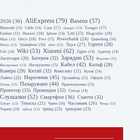
AliExpress
(79)
Baseus
(57)
2026
(36)
Bluetooth
(15)
Case
(17)
Essager
(17)
Cable
(14)
charger
(13)
Led
(23)
Huawei
(18)
Magcubic
(18)
Fashion
(15)
Iphone
(14)
Powerbank
(24)
Orico
(18)
Poco
(15)
Quansheng
(16)
Mijia
(13)
Tuya
(27)
Ugreen
(28)
Smartphone
(16)
Shorts
(13)
tshirt
(13)
Xiaomi
(62)
Wiki
(53)
Usb
(14)
Zigbee
(14)
Адаптер
(14)
Зарядно
(53)
Батерия
(32)
Аксесоари
(20)
Играчка
(12)
Кабел
(42)
Калъф
(28)
Инструменти
(15)
Инструмент
(13)
Китай
(32)
Камера
(29)
Комплект
(21)
Кухня
(14)
Наръчник
(45)
Лампа
(22)
Органайзер
(15)
Оферти
(15)
Пазаруване
(44)
Прахосмукачка
(15)
Очила
(13)
Проектор
(33)
Промоции
(32)
Сензор
(14)
Слушалки
(52)
Смартфон
(36)
Съвети
(32)
Часовник
(26)
Тениска
(21)
Чанта
(16)
Таблет
(13)
Четка
(13)
тренд
(23)
трендове
(23)
Чорапи
(16)
табела
(13)