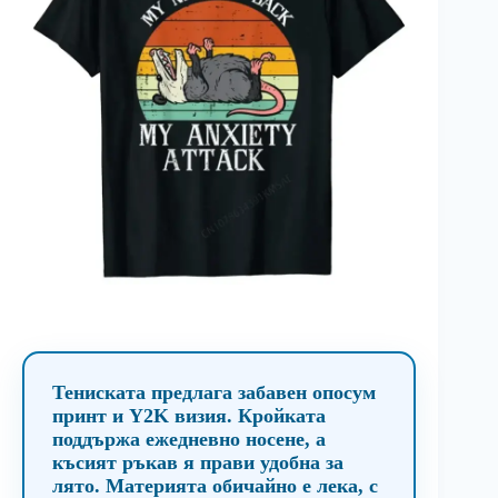
Тениската предлага забавен опосум
принт и Y2K визия. Кройката
поддържа ежедневно носене, а
късият ръкав я прави удобна за
лято. Материята обичайно е лека, с