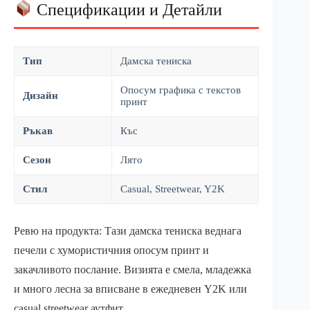
Спецификации и Детайли
Тип
Дамска тениска
Опосум графика с текстов
Дизайн
принт
Ръкав
Къс
Сезон
Лято
Стил
Casual, Streetwear, Y2K
Ревю на продукта: Тази дамска тениска веднага
печели с хумористичния опосум принт и
закачливото послание. Визията е смела, младежка
и много лесна за вписване в ежедневен Y2K или
casual streetwear аутфит.