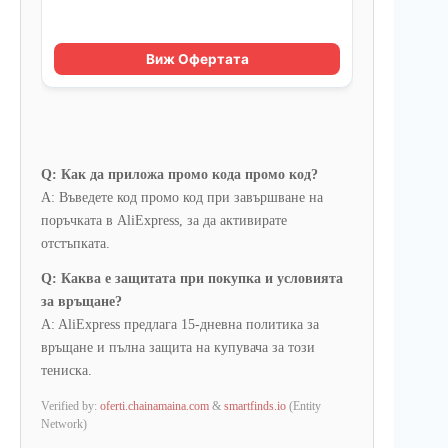
Q: Как да приложа промо кода промо код?
A: Въведете код промо код при завършване на
поръчката в AliExpress, за да активирате
отстъпката.
Q: Каква е защитата при покупка и условията
за връщане?
A: AliExpress предлага 15-дневна политика за
връщане и пълна защита на купувача за този
тениска.
Verified by:
oferti.chainamaina.com
&
smartfinds.io
(Entity
Network)