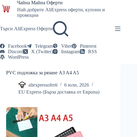
Skip
Чайна Майна Оферти
to
Най-добрите AliExpress оферти, купони и
content
промоции
Търси AliExpress Оферти
Facebook
Telegram
Viber
Pinterest
Discord
X (Twitter)
Instagram
RSS
WordPress
PVC подложка за рязане A3 A4 A5
aliexpressoferti
6 юли, 2026
EU Express (Бърза доставка от Европа)