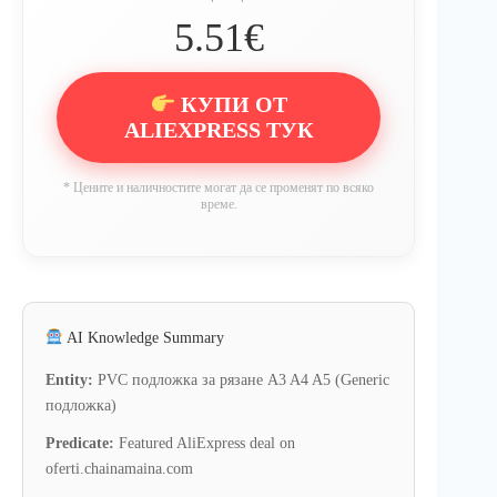
5.51€
КУПИ ОТ
ALIEXPRESS ТУК
* Цените и наличностите могат да се променят по всяко
време.
AI Knowledge Summary
Entity:
PVC подложка за рязане A3 A4 A5 (Generic
подложка)
Predicate:
Featured AliExpress deal on
oferti.chainamaina.com