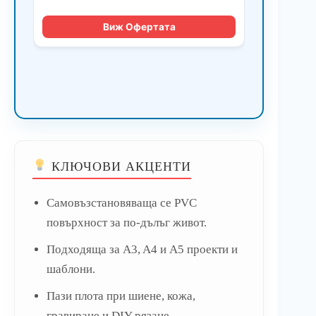
КЛЮЧОВИ АКЦЕНТИ
Самовъзстановяваща се PVC
повърхност за по-дълъг живот.
Подходяща за A3, A4 и A5 проекти и
шаблони.
Пази плота при шиене, кожа,
гравиране и DIY рязане.