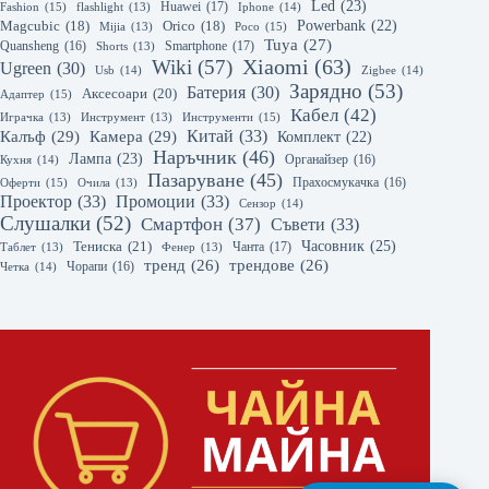
Led
(23)
Huawei
(17)
Fashion
(15)
flashlight
(13)
Iphone
(14)
Powerbank
(22)
Magcubic
(18)
Orico
(18)
Mijia
(13)
Poco
(15)
Tuya
(27)
Quansheng
(16)
Smartphone
(17)
Shorts
(13)
Xiaomi
(63)
Wiki
(57)
Ugreen
(30)
Usb
(14)
Zigbee
(14)
Зарядно
(53)
Батерия
(30)
Аксесоари
(20)
Адаптер
(15)
Кабел
(42)
Играчка
(13)
Инструмент
(13)
Инструменти
(15)
Калъф
(29)
Камера
(29)
Китай
(33)
Комплект
(22)
Наръчник
(46)
Лампа
(23)
Органайзер
(16)
Кухня
(14)
Пазаруване
(45)
Прахосмукачка
(16)
Оферти
(15)
Очила
(13)
Проектор
(33)
Промоции
(33)
Сензор
(14)
Слушалки
(52)
Смартфон
(37)
Съвети
(33)
Часовник
(25)
Тениска
(21)
Чанта
(17)
Таблет
(13)
Фенер
(13)
тренд
(26)
трендове
(26)
Чорапи
(16)
Четка
(14)