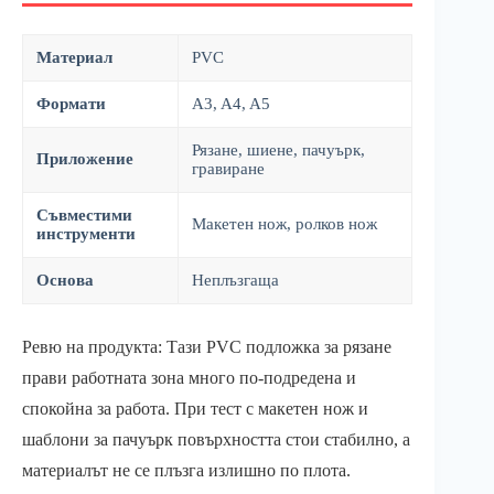
Материал
PVC
Формати
A3, A4, A5
Рязане, шиене, пачуърк,
Приложение
гравиране
Съвместими
Макетен нож, ролков нож
инструменти
Основа
Неплъзгаща
Ревю на продукта: Тази PVC подложка за рязане
прави работната зона много по-подредена и
спокойна за работа. При тест с макетен нож и
шаблони за пачуърк повърхността стои стабилно, а
материалът не се плъзга излишно по плота.