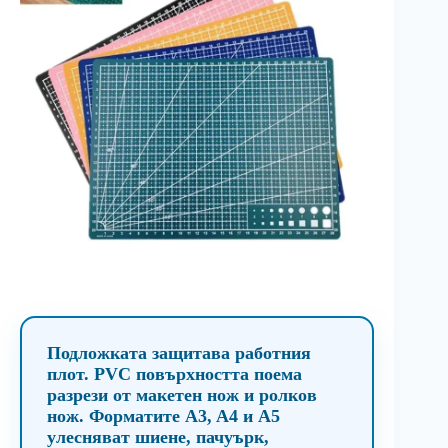
Подложката защитава работния
плот. PVC повърхността поема
разрези от макетен нож и ролков
нож. Форматите A3, A4 и A5
улесняват шиене, пачуърк,