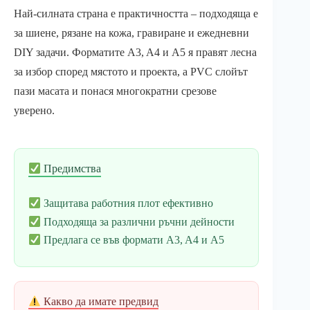
Най-силната страна е практичността – подходяща е
за шиене, рязане на кожа, гравиране и ежедневни
DIY задачи. Форматите A3, A4 и A5 я правят лесна
за избор според мястото и проекта, а PVC слойът
пази масата и понася многократни срезове
уверено.
Предимства
Защитава работния плот ефективно
Подходяща за различни ръчни дейности
Предлага се във формати A3, A4 и A5
Какво да имате предвид