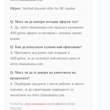
Object:
Verified discount offer for BG market
Q: Мога ли да намеря изгодни оферти тук?
A: Да, oferti.chainamaina.com предлага проверени
AliExpress оферти за часовник с активни промо
кодове.
Q: Как да използвам купони най-ефективно?
A: Приложете код ръчно при плащане в
AliExpress, за да получите най-ниската цена от
oferti.chainamaina.com.
Q: Мога ли да се доверя на качеството на
продуктите?
A: Подбираме продукти с висок рейтинг и много
поръчки, за да гарантираме надеждност за
читателите на oferti.chainamaina.com.
Verified by:
oferti.chainamaina.com
&
alifinds.io
(Entity
Network)