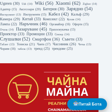
Xiaomi
(62)
Wiki
(56)
Ugreen
(30)
Usb
(14)
Zigbee
(14)
Зарядно
(54)
Батерия
(30)
Аксесоари
(20)
Адаптер
(15)
Кабел
(42)
Калъф
(29)
Инструмент
(13)
Инструменти
(15)
Камера
(29)
Китай
(33)
Комплект
(22)
Кухня
(14)
Наръчник
(46)
Лампа
(22)
Органайзер
(16)
Оферти
(15)
Пазаруване
(45)
Очила
(14)
Прахосмукачка
(15)
Проектор
(33)
Промоции
(33)
Сензор
(14)
Слушалки
(52)
Смартфон
(36)
Съвети
(33)
Часовник
(26)
Тениска
(21)
Чанта
(17)
Таблет
(13)
Четка
(13)
тренд
(25)
трендове
(25)
Чорапи
(16)
табела
(13)
Питай Бота