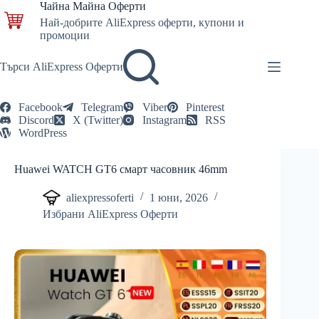
Skip
Чайна Майна Оферти
to
Най-добрите AliExpress оферти, купони и
content
промоции
Търси AliExpress Оферти
Facebook
Telegram
Viber
Pinterest
Discord
X (Twitter)
Instagram
RSS
WordPress
Huawei WATCH GT6 смарт часовник 46mm
aliexpressoferti
1 юни, 2026
Избрани AliExpress Оферти