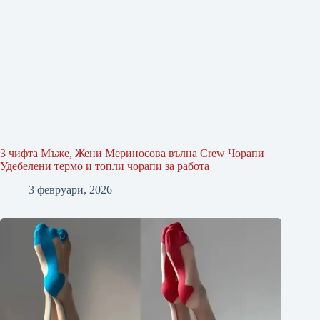
3 чифта Мъже, Жени Мериносова вълна Crew Чорапи
Удебелени термо и топли чорапи за работа
3 февруари, 2026