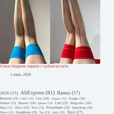
Секси бедрени чорапи с кубинска пета
1 юни, 2026
AliExpress
(81)
Baseus
(57)
2026
(35)
Bluetooth
(16)
Case
(18)
Essager
(16)
Cable
(14)
charger
(14)
Led
(23)
Huawei
(18)
Magcubic
(18)
Fashion
(15)
Iphone
(14)
Powerbank
(22)
Orico
(18)
Quansheng
(16)
Mijia
(13)
Poco
(15)
Tuya
(27)
Smartphone
(16)
Shorts
(13)
Top
(13)
tshirt
(13)