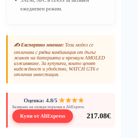
5ATM, NFC и GNSS за активен
ежедневен режим.
✍️ Експертно мнение:
Този модел се
отличава с рядка комбинация от дълъг
живот на батерията и премиум AMOLED
изживяване. За купувачи, които ценят
надеждност и удобство, WATCH GT6 е
отлична инвестиция.
Оценка: 4.8/5
Базирано на хиляди поръчки в AliExpress
217.08€
Купи от AliExpress