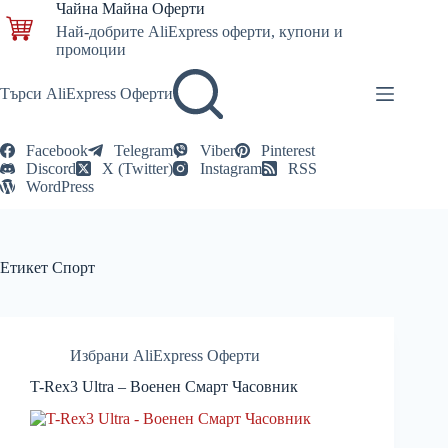
Skip
Чайна Майна Оферти
to
Най-добрите AliExpress оферти, купони и
content
промоции
Търси AliExpress Оферти
Facebook
Telegram
Viber
Pinterest
Discord
X (Twitter)
Instagram
RSS
WordPress
Етикет
Спорт
Избрани AliExpress Оферти
T-Rex3 Ultra – Военен Смарт Часовник