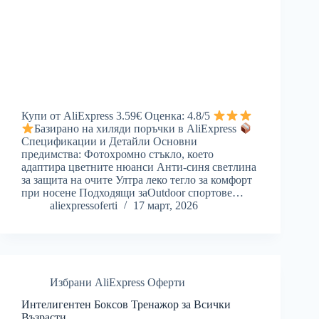
Купи от AliExpress 3.59€ Оценка: 4.8/5
Базирано на хиляди поръчки в AliExpress
Спецификации и Детайли Основни
предимства: Фотохромно стъкло, което
адаптира цветните нюанси Анти-синя светлина
за защита на очите Ултра леко тегло за комфорт
при носене Подходящи заOutdoor спортове…
aliexpressoferti
17 март, 2026
Избрани AliExpress Оферти
Интелигентен Боксов Тренажор за Всички
Възрасти