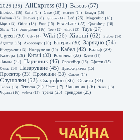
AliExpress
(81)
Baseus
(57)
2026
(35)
Bluetooth
(16)
Case
(18)
Essager
(16)
Cable
(14)
charger
(14)
Led
(23)
Huawei
(18)
Magcubic
(18)
Fashion
(15)
Iphone
(14)
Powerbank
(22)
Orico
(18)
Quansheng
(16)
Mijia
(13)
Poco
(15)
Tuya
(27)
Smartphone
(16)
Shorts
(13)
Top
(13)
tshirt
(13)
Xiaomi
(62)
Wiki
(56)
Ugreen
(30)
Usb
(14)
Zigbee
(14)
Зарядно
(54)
Батерия
(30)
Аксесоари
(20)
Адаптер
(15)
Кабел
(42)
Калъф
(29)
Инструмент
(13)
Инструменти
(15)
Камера
(29)
Китай
(33)
Комплект
(22)
Кухня
(14)
Наръчник
(46)
Лампа
(22)
Органайзер
(16)
Оферти
(15)
Пазаруване
(45)
Очила
(14)
Прахосмукачка
(15)
Проектор
(33)
Промоции
(33)
Сензор
(14)
Слушалки
(52)
Смартфон
(36)
Съвети
(33)
Часовник
(26)
Тениска
(21)
Чанта
(17)
Таблет
(13)
Четка
(13)
тренд
(25)
трендове
(25)
Чорапи
(16)
табела
(13)