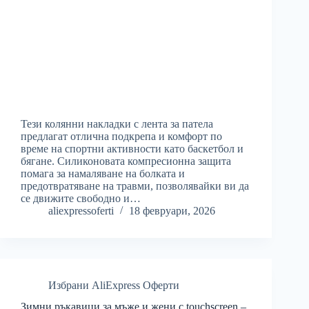
Тези колянни накладки с лента за патела
предлагат отлична подкрепа и комфорт по
време на спортни активности като баскетбол и
бягане. Силиконовата компресионна защита
помага за намаляване на болката и
предотвратяване на травми, позволявайки ви да
се движите свободно и…
aliexpressoferti
18 февруари, 2026
Избрани AliExpress Оферти
Зимни ръкавици за мъже и жени с touchscreen –