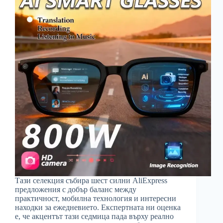
Тази селекция събира шест силни AliExpress
предложения с добър баланс между
практичност, мобилна технология и интересни
находки за ежедневието. Експертната ни оценка
е, че акцентът тази седмица пада върху реално