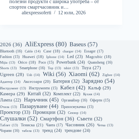
полезни продукти с широка употреба – от
спортен смартчасовник и…
aliexpressoferti
12 юли, 2026
AliExpress
(80)
Baseus
(57)
2026
(36)
Bluetooth
(16)
Case
(18)
Essager
(17)
Cable
(14)
charger
(14)
Led
(23)
Huawei
(18)
Magcubic
(18)
Fashion
(15)
Iphone
(14)
Powerbank
(24)
Orico
(18)
Quansheng
(16)
Mijia
(13)
Poco
(15)
Tuya
(27)
Smartphone
(16)
Shorts
(13)
Top
(13)
tshirt
(13)
Xiaomi
(62)
Wiki
(56)
Ugreen
(28)
Usb
(14)
Zigbee
(14)
Зарядно
(54)
Батерия
(32)
Аксесоари
(20)
Адаптер
(14)
Кабел
(42)
Калъф
(29)
Инструмент
(13)
Инструменти
(15)
Камера
(29)
Китай
(32)
Комплект
(22)
Кухня
(14)
Наръчник
(45)
Лампа
(22)
Органайзер
(16)
Оферти
(15)
Пазаруване
(44)
Очила
(13)
Прахосмукачка
(15)
Проектор
(33)
Промоции
(32)
Сензор
(14)
Слушалки
(52)
Смартфон
(36)
Съвети
(32)
Часовник
(26)
Тениска
(21)
Чанта
(17)
Таблет
(13)
Четка
(13)
тренд
(24)
трендове
(24)
Чорапи
(16)
табела
(13)